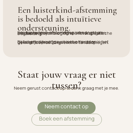
Een luisterkind-afstemming
is bedoeld als intuïtieve
ondersteuning.
Een luisterkind-afstemming is bedoeld als intuïtieve ondersteuning en vervangt geen medische, psychologische of therapeutische begeleiding.
Bij lichamelijke of psychische klachten is het belangrijk om altijd een arts of andere gekwalificeerde zorgverlener te raadplegen.
Staat jouw vraag er niet
tussen?
Neem gerust contact op. Ik denk graag met je mee.
Neem contact op
Boek een afstemming